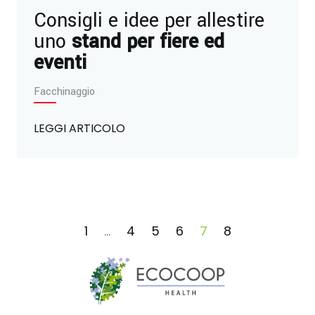
Consigli e idee per allestire
uno
stand per fiere ed
eventi
Facchinaggio
LEGGI ARTICOLO
1
...
4
5
6
7
8