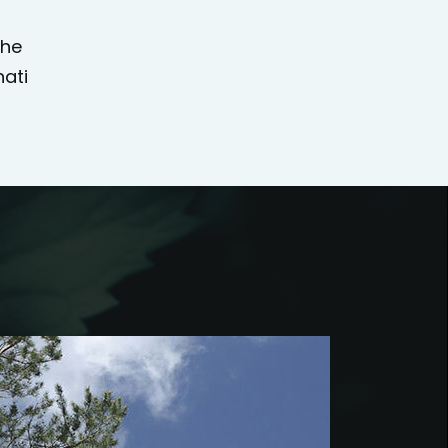
che
nati