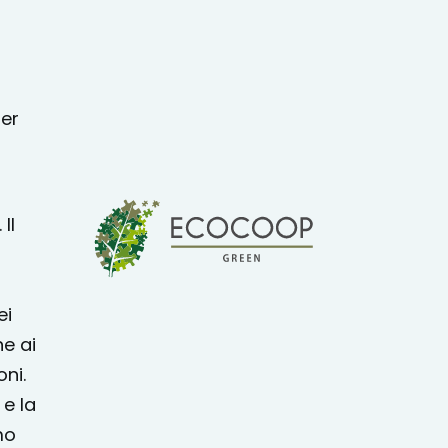
per
Il
ei
ne ai
ni.
 e la
mo