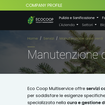
COMPANY PROFILE
Pulizia e Sanificazione
F
L'Azienda
Settori
Bl
Home
Servizi
Manutenzione aree verdi
Manutenzione d
Eco Coop Multiservice offre
servizi c
per soddisfare le esigenze specifich
specializzata nella
cura e gestione d