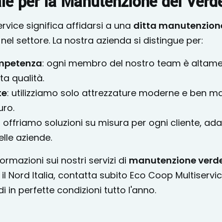
ale per la Manutenzione del Verd
rvice significa affidarsi a una
ditta manutenzion
l settore. La nostra azienda si distingue per:
ompetenza
: ogni membro del nostro team è altame
lta qualità.
te
: utilizziamo solo attrezzature moderne e ben m
uro.
: offriamo soluzioni su misura per ogni cliente, adat
lle aziende.
ormazioni sui nostri servizi di
manutenzione verde
 il Nord Italia, contatta subito Eco Coop Multiservic
i in perfette condizioni tutto l'anno.