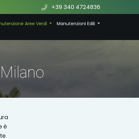
+39 340 4724836
utenzione Aree Verdi
Manutenzioni Edili
 Milano
ura
e è
te