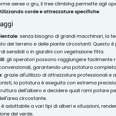
orme aeree o gru, il tree climbing permette agli op
tilizzando corde e attrezzature specifiche
.
taggi
ientale
: senza bisogno di grandi macchinari, la te
to del terreno e delle piante circostanti. Questo è
i sensibili o in giardini con vegetazione fitta.
li
: gli operatori possono raggiungere facilmente ram
 convenzionali, garantendo una potatura completa
a
: grazie all'utilizzo di attrezzature professionali 
onisti, la potatura è eseguita con estrema precisio
truttura dell'albero e decidere quali rami potare pe
dell'area circostante.
a è adattabile a vari tipi di alberi e situazioni, ren
one del verde.