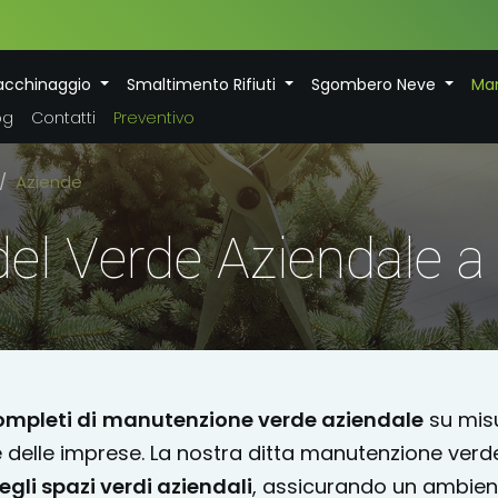
acchinaggio
Smaltimento Rifiuti
Sgombero Neve
Man
og
Contatti
Preventivo
Aziende
el Verde Aziendale a
ompleti di
manutenzione verde aziendale
su mis
e delle imprese. La nostra ditta manutenzione verd
egli spazi verdi aziendali
, assicurando un ambien