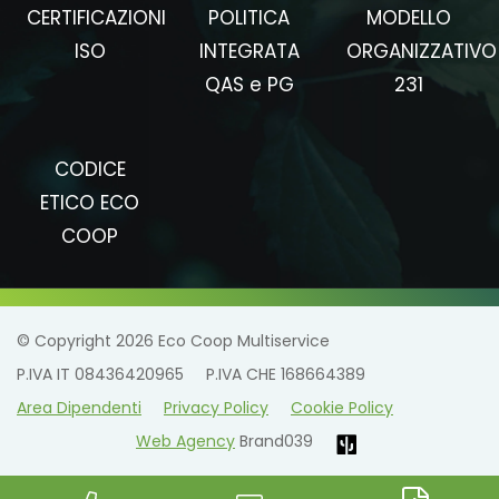
CERTIFICAZIONI
POLITICA
MODELLO
ISO
INTEGRATA
ORGANIZZATIVO
QAS e PG
231
CODICE
ETICO ECO
COOP
© Copyright 2026 Eco Coop Multiservice
P.IVA IT 08436420965
P.IVA CHE 168664389
Area Dipendenti
Privacy Policy
Cookie Policy
Web Agency
Brand039