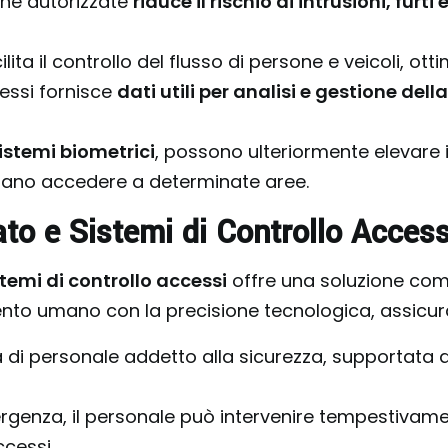
sone autorizzate
riduce il rischio di intrusioni, fur
ilita il controllo del flusso di persone e veicoli, ot
cessi fornisce
dati utili per analisi e gestione dell
istemi biometrici
, possono ulteriormente elevare i
sano accedere a determinate aree.
ato e Sistemi di Controllo Access
stemi di controllo accessi
offre una soluzione comp
ento umano con la precisione tecnologica, assicu
a di personale addetto alla sicurezza, supportata
ergenza, il personale può intervenire tempestivam
ccessi.