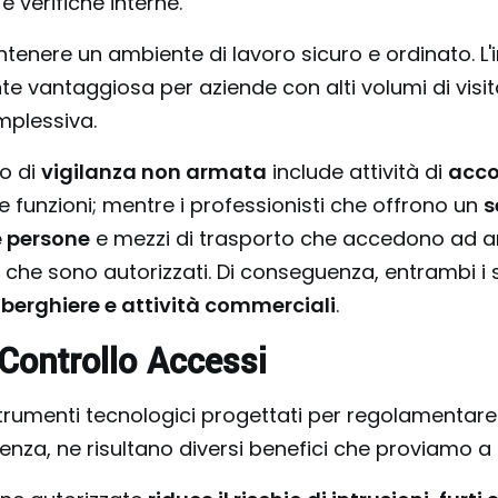
e verifiche interne.
ntenere un ambiente di lavoro sicuro e ordinato. 
 vantaggiosa per aziende con alti volumi di visita
mplessiva.
 o di
vigilanza non armata
include attività di
acco
e funzioni; mentre i professionisti che offrono un
s
re persone
e mezzi di trasporto che accedono ad are
 che sono autorizzati. Di conseguenza, entrambi i
lberghiere e attività commerciali
.
 Controllo Accessi
rumenti tecnologici progettati per regolamentare 
enza, ne risultano diversi benefici che proviamo a s