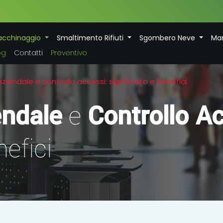
acchinaggio
Smaltimento Rifiuti
Sgombero Neve
Man
og
Contatti
Preventivo
aziendale e controllo accessi: significato e benefici
endale
e
Controllo A
nefici