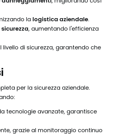
ti e danneggiamenti
, migliorando così
timizzando la
logistica aziendale
.
a sicurezza
, aumentando l'efficienza
l livello di sicurezza, garantendo che
i
leta per la sicurezza aziendale.
rando:
 da tecnologie avanzate, garantisce
ente, grazie al monitoraggio continuo