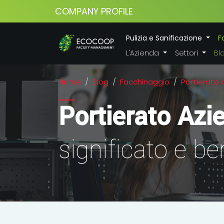
COMPANY PROFILE
Pulizia e Sanificazione
F
L'Azienda
Settori
Bl
Home
Blog
Facchinaggio
Portierato 
Portierato Azi
significato e be